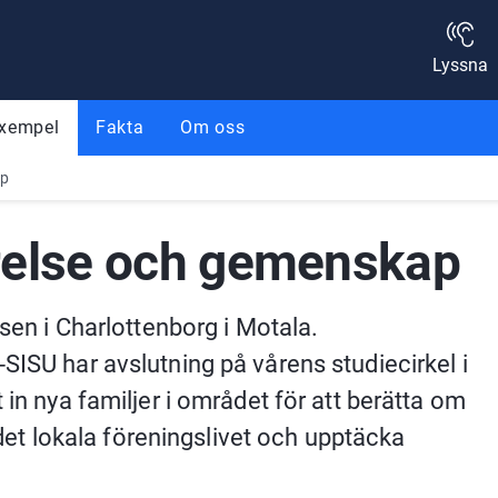
Lyssna
exempel
Fakta
Om oss
ap
rörelse och gemenskap
sen i Charlottenborg i Motala. 
SISU har avslutning på vårens studiecirkel i 
 in nya familjer i området för att berätta om 
i det lokala föreningslivet och upptäcka 