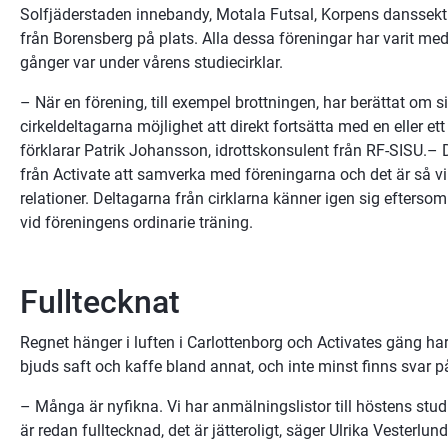
Solfjäderstaden innebandy, Motala Futsal, Korpens danssekti
från Borensberg på plats. Alla dessa föreningar har varit med 
gånger var under vårens studiecirklar.
– När en förening, till exempel brottningen, har berättat om s
cirkeldeltagarna möjlighet att direkt fortsätta med en eller ett
förklarar Patrik Johansson, idrottskonsulent från RF-SISU.– Det
från Activate att samverka med föreningarna och det är så vi
relationer. Deltagarna från cirklarna känner igen sig eftersom
vid föreningens ordinarie träning.
Fulltecknat
Regnet hänger i luften i Carlottenborg och Activates gäng har 
bjuds saft och kaffe bland annat, och inte minst finns svar p
– Många är nyfikna. Vi har anmälningslistor till höstens studie
är redan fulltecknad, det är jätteroligt, säger Ulrika Vesterlu