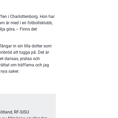
fen i Charlottenborg. Hon har 
rn är med i en fotbollsklubb, 
lja göra.– Finns det 
ngar in sin lilla dotter som 
innbröd att tugga på. Det är 
Det dansas, pratas och 
ttat om träffarna och jag 
g nya saker.
ötland, RF-SISU 