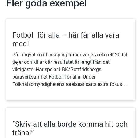
Fler goda exempel
Fotboll för alla – här får alla vara
med!
På Lingvallen i Linköping tränar varje vecka ett 20-tal
tjejer och killar där resultatet är långt från det
viktigaste. Här spelar LBK/Gottfridsbergs
paraverksamhet Fotboll för alla. Under
Folkhälsomyndighetens rörelseår sätts extra fokus på
initiativ som får människor i rörelse – här har det
funnits länge.
”Skriv att alla borde komma hit och
träna!”