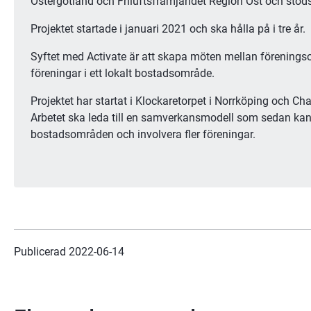
Östergötland och Friluftsfrämjandet Region Öst och stö
Projektet startade i januari 2021 och ska hålla på i tre år.
Syftet med Activate är att skapa möten mellan föreningso
föreningar i ett lokalt bostadsområde.
Projektet har startat i Klockaretorpet i Norrköping och Cha
Arbetet ska leda till en samverkansmodell som sedan kan fly
bostadsområden och involvera fler föreningar.
Publicerad 
2022-06-14