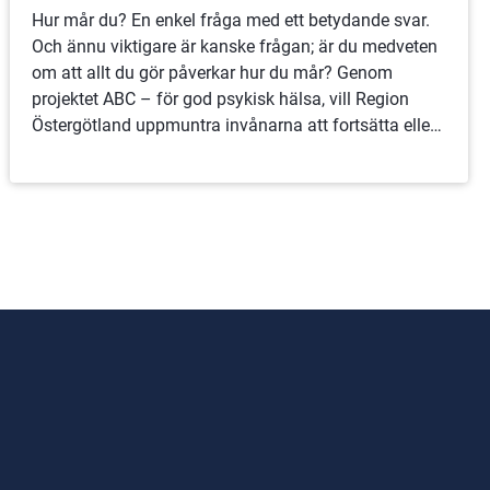
Hur mår du? En enkel fråga med ett betydande svar.
Och ännu viktigare är kanske frågan; är du medveten
om att allt du gör påverkar hur du mår? Genom
projektet ABC – för god psykisk hälsa, vill Region
Östergötland uppmuntra invånarna att fortsätta eller
börja med aktiviteter som får dem att må bra.