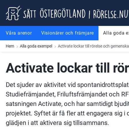
Gå till innehåll
Gå till meny
Gå till sidfot
Våra arenor
Visionärer och främjare
Alla goda 
Hem
Alla goda exempel
Activate lockar till rörelse och gemensk
Activate lockar till 
Det sjuder av aktivitet vid spontanidrottsplat
Studiefrämjandet, Friluftsfrämjandet och RF-
satsningen Activate, och har samtidigt bjudit
projektet. Syftet är få fler att engagera sig 
glädjen i att aktivera sig tillsammans.