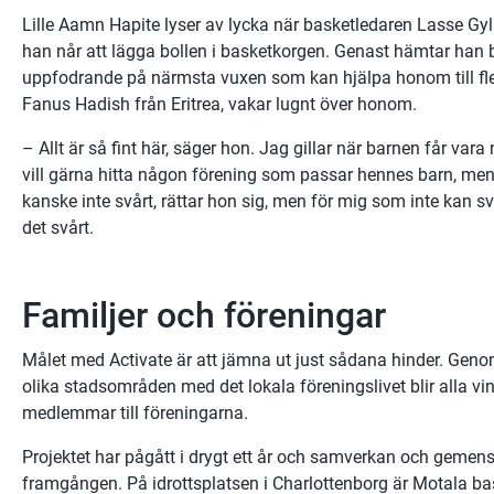
Lille Aamn Hapite lyser av lycka när basketledaren Lasse Gyll
han når att lägga bollen i basketkorgen. Genast hämtar han bo
uppfodrande på närmsta vuxen som kan hjälpa honom till fl
Fanus Hadish från Eritrea, vakar lugnt över honom.
– Allt är så fint här, säger hon. Jag gillar när barnen får var
vill gärna hitta någon förening som passar hennes barn, men ty
kanske inte svårt, rättar hon sig, men för mig som inte kan sv
det svårt.
Familjer och föreningar
Målet med Activate är att jämna ut just sådana hinder. Genom
olika stadsområden med det lokala föreningslivet blir alla vinna
medlemmar till föreningarna.
Projektet har pågått i drygt ett år och samverkan och gemensk
framgången. På idrottsplatsen i Charlottenborg är Motala bas