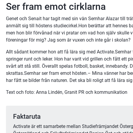
Ser fram emot cirklarna
Genet och Senait har tagit med sin vän Semhar Alazar till träf
anmält sig till höstens studiecirkel.Hon berättar att hennes ba
men hon blir förvånad när vi pratar om vad hon själv skulle vi
föreningar för mig? Jag som är vuxen och inte går i skolan?
Allt sådant kommer hon att få lära sig med Activate.Semhar få
springer runt och leker. Hon har varit vid grillen och fått ett p
svårt att stå still. Överallt spelas fotboll, basket, innebandy. 
skrattas.Semhar ser fram emot hösten.– Mina vänner har berä
har fått se bilder från naturen. Det ska bli roligt att få lära si
Text och foto: Anna Lindén, Granit PR och kommunikation
Faktaruta
Activate är ett samarbete mellan Studiefrämjandet Österg