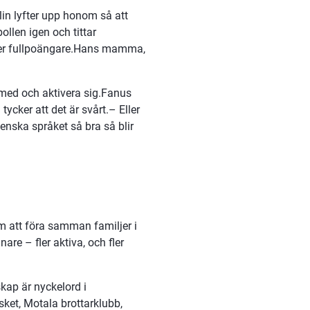
in lyfter upp honom så att 
llen igen och tittar 
er fullpoängare.Hans mamma, 
a med och aktivera sig.Fanus 
cker att det är svårt.– Eller 
enska språket så bra så blir 
 att föra samman familjer i 
re – fler aktiva, och fler 
ap är nyckelord i 
ket, Motala brottarklubb, 