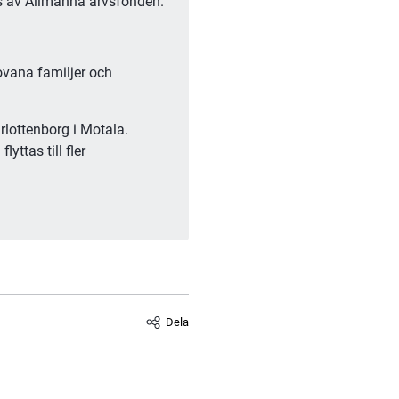
ds av Allmänna arvsfonden.
vana familjer och 
rlottenborg i Motala. 
ttas till fler 
Dela