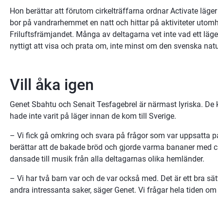
Hon berättar att förutom cirkelträffarna ordnar Activate läger
bor på vandrarhemmet en natt och hittar på aktiviteter utomh
Friluftsfrämjandet. Många av deltagarna vet inte vad ett läge
nyttigt att visa och prata om, inte minst om den svenska nat
Vill åka igen
Genet Sbahtu och Senait Tesfagebrel är närmast lyriska. De 
hade inte varit på läger innan de kom till Sverige.
– Vi fick gå omkring och svara på frågor som var uppsatta på
berättar att de bakade bröd och gjorde varma bananer med cho
dansade till musik från alla deltagarnas olika hemländer.
– Vi har två barn var och de var också med. Det är ett bra sätt
andra intressanta saker, säger Genet. Vi frågar hela tiden om 