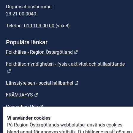
Organisationsnummer:
23 21 00-0040
Telefon: 
010-103 00 00
 (växel)
Populära länkar
Länk till annan webbplats.
Folkhälsa - Region Östergötland
Folkhälsomyndigheten - fysisk aktivitet och stillasittande
Länk till annan webbplats.
Länk till annan webbplats
Länsstyrelsen - social hållbarhet
Länk till annan webbplats.
FRÄMJAFYS
Länk till annan webbplats.
Generation Pep
Vi använder cookies
Länk till annan webbplats.
Sunt arbetsliv
På Region Östergötlands webbplatser används cookies
bland annat för anonym statistik. Du hjälper oss att göra en