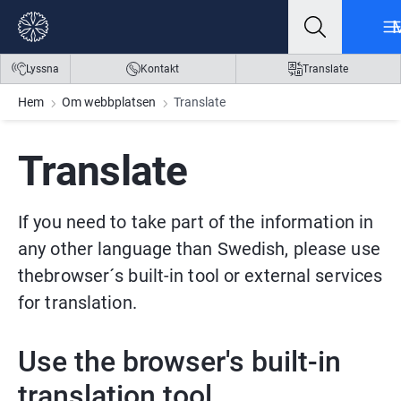
Gå till innehåll
Gå till meny
Gå till sidfot
Lyssna
Kontakt
Translate
Hem
Om webbplatsen
Translate
Translate
If you need to take part of the information in 
any other language than Swedish, please use 
thebrowser´s built-in tool or external services 
for translation.
Use the browser's built-in 
translation tool