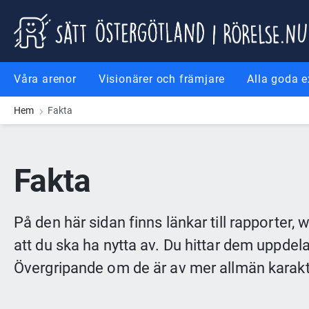
Gå till innehåll
Gå till meny
Gå till sidfot
Våra arenor
Visionärer och främjare
Alla goda 
Hem
Fakta
Fakta
På den här sidan finns länkar till rapporter, 
att du ska ha nytta av. Du hittar dem uppdela
Övergripande om de är av mer allmän karakt