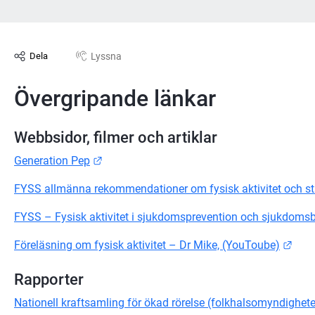
Lyssna
Dela
Övergripande länkar
Webbsidor, filmer och artiklar
Länk till annan webbplats.
Generation Pep
FYSS allmänna rekommendationer om fysisk aktivitet och sti
FYSS – Fysisk aktivitet i sjukdomsprevention och sjukdomsb
Länk
Föreläsning om fysisk aktivitet – Dr Mike, (YouToube)
Rapporter
Nationell kraftsamling för ökad rörelse (folkhalsomyndighet