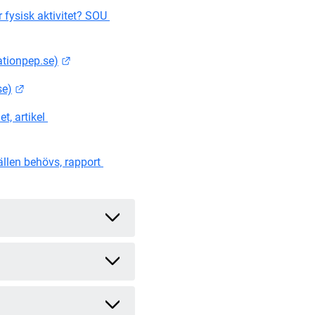
 fysisk aktivitet? SOU 
Länk till annan webbplats.
ationpep.se)
Länk till annan webbplats.
se)
, artikel 
len behövs, rapport 