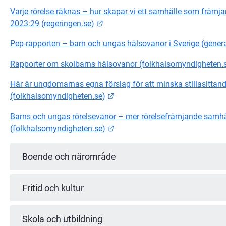
Varje rörelse räknas – hur skapar vi ett samhälle som främjar
Länk till annan webbplats.
2023:29 (regeringen.se)
Pep-rapporten – barn och ungas hälsovanor i Sverige (gener
Rapporter om skolbarns hälsovanor (folkhalsomyndigheten.
Här är ungdomarnas egna förslag för att minska stillasittandet
Länk till annan webbplats.
(folkhalsomyndigheten.se)
Barns och ungas rörelsevanor – mer rörelsefrämjande samhäl
Länk till annan webbplats.
(folkhalsomyndigheten.se)
Boende och närområde
Fritid och kultur
Skola och utbildning