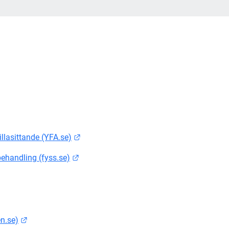
Länk till annan webbplats.
llasittande (YFA.se)
Länk till annan webbplats.
ehandling (fyss.se)
 till annan webbplats.
Länk till annan webbplats.
en.se)