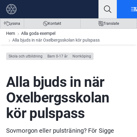
Gå till innehåll
Gå till meny
Gå till sidfot
Lyssna
Kontakt
Translate
Hem
Alla goda exempel
Alla bjuds in när Oxelbergsskolan kör pulspass
Skola och utbildning
Barn 0-17 år
Norrköping
Alla bjuds in när 
Oxelbergsskolan 
kör pulspass
Sovmorgon eller pulsträning? För Sigge 