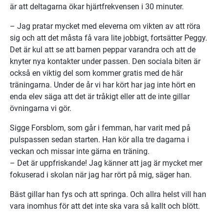
är att deltagarna ökar hjärtfrekvensen i 30 minuter.
– Jag pratar mycket med eleverna om vikten av att röra 
sig och att det måsta få vara lite jobbigt, fortsätter Peggy. 
Det är kul att se att barnen peppar varandra och att de 
knyter nya kontakter under passen. Den sociala biten är 
också en viktig del som kommer gratis med de här 
träningarna. Under de år vi har kört har jag inte hört en 
enda elev säga att det är tråkigt eller att de inte gillar 
övningarna vi gör.
Sigge Forsblom, som går i femman, har varit med på 
pulspassen sedan starten. Han kör alla tre dagarna i 
veckan och missar inte gärna en träning.
– Det är uppfriskande! Jag känner att jag är mycket mer 
fokuserad i skolan när jag har rört på mig, säger han.
Bäst gillar han fys och att springa. Och allra helst vill han 
vara inomhus för att det inte ska vara så kallt och blött.