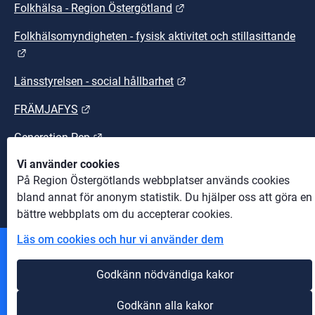
Länk till annan webbplats.
Folkhälsa - Region Östergötland
Folkhälsomyndigheten - fysisk aktivitet och stillasittande
Länk till annan webbplats.
Länk till annan webbplats
Länsstyrelsen - social hållbarhet
Länk till annan webbplats.
FRÄMJAFYS
Länk till annan webbplats.
Generation Pep
Vi använder cookies
Länk till annan webbplats.
Sunt arbetsliv
På Region Östergötlands webbplatser används cookies
bland annat för anonym statistik. Du hjälper oss att göra en
bättre webbplats om du accepterar cookies.
Läs om cookies och hur vi använder dem
Andra webbplatser
Godkänn nödvändiga kakor
Information om cookies
Godkänn alla kakor