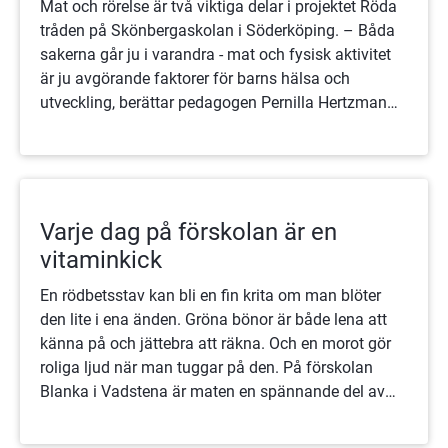
Mat och rörelse är två viktiga delar i projektet Röda
tråden på Skönbergaskolan i Söderköping. – Båda
sakerna går ju i varandra - mat och fysisk aktivitet
är ju avgörande faktorer för barns hälsa och
utveckling, berättar pedagogen Pernilla Hertzman
på Skönbergaskolan.
Varje dag på förskolan är en
vitaminkick
En rödbetsstav kan bli en fin krita om man blöter
den lite i ena änden. Gröna bönor är både lena att
känna på och jättebra att räkna. Och en morot gör
roliga ljud när man tuggar på den. På förskolan
Blanka i Vadstena är maten en spännande del av
barnens vardag.