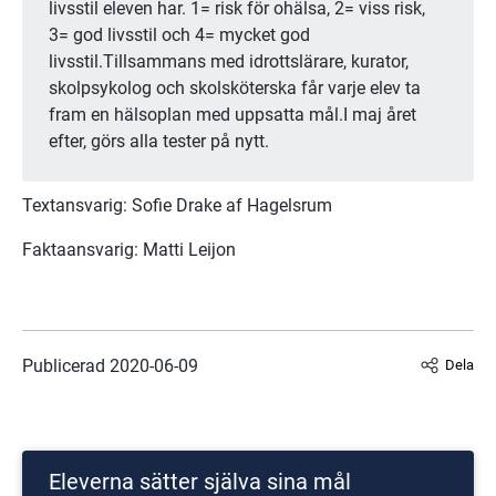
livsstil eleven har. 1= risk för ohälsa, 2= viss risk, 
3= god livsstil och 4= mycket god 
livsstil.Tillsammans med idrottslärare, kurator, 
skolpsykolog och skolsköterska får varje elev ta 
fram en hälsoplan med uppsatta mål.I maj året 
efter, görs alla tester på nytt.
Textansvarig: Sofie Drake af Hagelsrum
Faktaansvarig: Matti Leijon
Publicerad 
2020-06-09
Dela
Eleverna sätter själva sina mål