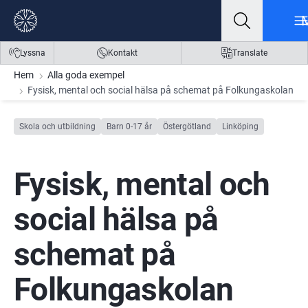
Gå till innehåll
Gå till meny
Gå till sidfot
Lyssna
Kontakt
Translate
Hem
Alla goda exempel
Fysisk, mental och social hälsa på schemat på Folkungaskolan
Skola och utbildning
Barn 0-17 år
Östergötland
Linköping
Fysisk, mental och 
social hälsa på 
schemat på 
Folkungaskolan