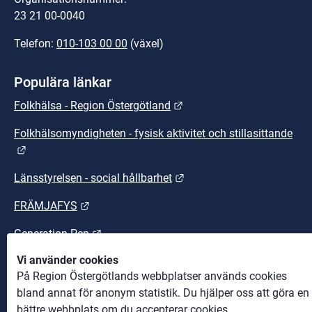
23 21 00-0040
Telefon: 
010-103 00 00
 (växel)
Populära länkar
Länk till annan webbplats.
Folkhälsa - Region Östergötland
Folkhälsomyndigheten - fysisk aktivitet och stillasittande
Länk till annan webbplats.
Länk till annan webbplats
Länsstyrelsen - social hållbarhet
Länk till annan webbplats.
FRÄMJAFYS
Länk till annan webbplats.
Generation Pep
Vi använder cookies
Länk till annan webbplats.
Sunt arbetsliv
På Region Östergötlands webbplatser används cookies
bland annat för anonym statistik. Du hjälper oss att göra en
bättre webbplats om du accepterar cookies.