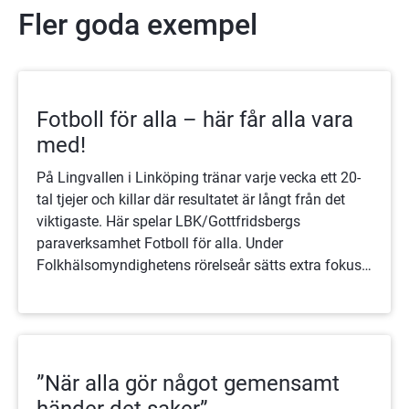
Fler goda exempel
Fotboll för alla – här får alla vara
med!
På Lingvallen i Linköping tränar varje vecka ett 20-
tal tjejer och killar där resultatet är långt från det
viktigaste. Här spelar LBK/Gottfridsbergs
paraverksamhet Fotboll för alla. Under
Folkhälsomyndighetens rörelseår sätts extra fokus
på initiativ som får människor i rörelse – här har det
funnits länge.
”När alla gör något gemensamt
händer det saker”