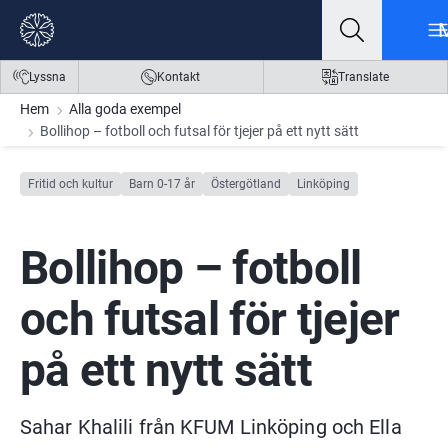
Gå till innehåll
Gå till meny
Gå till sidfot
Lyssna
Kontakt
Translate
Hem
Alla goda exempel
Bollihop – fotboll och futsal för tjejer på ett nytt sätt
Fritid och kultur
Barn 0-17 år
Östergötland
Linköping
Bollihop – fotboll 
och futsal för tjejer 
på ett nytt sätt
Sahar Khalili från KFUM Linköping och Ella 