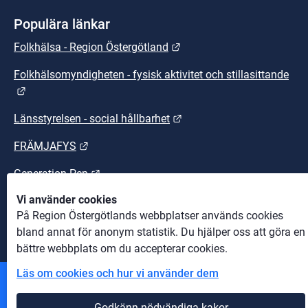
Populära länkar
Länk till annan webbplats.
Folkhälsa - Region Östergötland
Folkhälsomyndigheten - fysisk aktivitet och stillasittande
Länk till annan webbplats.
Länk till annan webbplats
Länsstyrelsen - social hållbarhet
Länk till annan webbplats.
FRÄMJAFYS
Länk till annan webbplats.
Generation Pep
Vi använder cookies
Länk till annan webbplats.
Sunt arbetsliv
På Region Östergötlands webbplatser används cookies
bland annat för anonym statistik. Du hjälper oss att göra en
bättre webbplats om du accepterar cookies.
Läs om cookies och hur vi använder dem
Andra webbplatser
Godkänn nödvändiga kakor