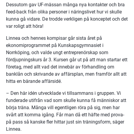
Dessutom gav UF-mässan många nya kontakter och bra 
feed-back från olika personer i näringslivet hur vi skulle 
kunna gå vidare. De trodde verkligen på konceptet och det 
var roligt att höra!
Linnea och hennes kompisar går sista året på 
ekonomiprogrammet på Kunskapsgymnasiet i 
Norrköping, och valde ungt entreprenörskap som 
fördjupningskurs år 3. Kursen går ut på att man startar ett 
företag, med allt vad det innebär av förhandling om 
banklån och skrivande av affärsplan, men framför allt att 
hitta en bärande affärsidé.
– Den här idén utvecklade vi tillsammans i gruppen. Vi 
funderade utifrån vad som skulle kunna få människor att 
börja träna. Många vill egentligen röra på sig, men har 
svårt att komma igång. Får man då ett häfte med prova-
på pass så kanske fler hittar just sin träningsform, säger 
Linnea.