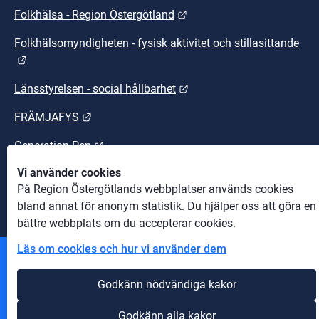
Länk till annan webbplats.
Folkhälsa - Region Östergötland
Folkhälsomyndigheten - fysisk aktivitet och stillasittande
Länk till annan webbplats.
Länk till annan webbplats
Länsstyrelsen - social hållbarhet
Länk till annan webbplats.
FRÄMJAFYS
Länk till annan webbplats.
Generation Pep
Vi använder cookies
Länk till annan webbplats.
Sunt arbetsliv
På Region Östergötlands webbplatser används cookies
bland annat för anonym statistik. Du hjälper oss att göra en
bättre webbplats om du accepterar cookies.
Läs om cookies och hur vi använder dem
Andra webbplatser
Godkänn nödvändiga kakor
Information om cookies
Godkänn alla kakor