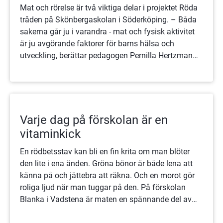
Mat och rörelse är två viktiga delar i projektet Röda
tråden på Skönbergaskolan i Söderköping. – Båda
sakerna går ju i varandra - mat och fysisk aktivitet
är ju avgörande faktorer för barns hälsa och
utveckling, berättar pedagogen Pernilla Hertzman
på Skönbergaskolan.
Varje dag på förskolan är en
vitaminkick
En rödbetsstav kan bli en fin krita om man blöter
den lite i ena änden. Gröna bönor är både lena att
känna på och jättebra att räkna. Och en morot gör
roliga ljud när man tuggar på den. På förskolan
Blanka i Vadstena är maten en spännande del av
barnens vardag.