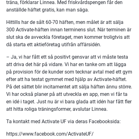
träna, förklarar Linnea. Med friskvårdspengen får den 
anställde häftet gratis, kan man säga.
Hittills har de sålt 60-70 häften, men målet är att sälja 
300 Activate-häften innan terminens slut. När terminen är 
slut ska de avveckla företaget, men kommer troligtvis att 
då starta ett aktieföretag utifrån affärsidén.
– Ja, vi har fått ett så positivt gensvar att vi måste testa 
att driva det här på vidare. Vi har en tanke om att lägga 
på provision för de kunder som tecknar avtal med ett gym 
efter att ha testat gymmet med hjälp av Activate-häftet. 
På det sättet blir incitamentet att sälja häften ännu större. 
Vi har också planer på att utveckla en app, men vi får ta 
en idé i taget. Just nu är vi bara glada att idén har fått fler 
att hitta roliga träningsformer, avslutar Linnea.
Ta kontakt med Activate UF via deras Facebooksida:
https://www.facebook.com/ActivateUF/