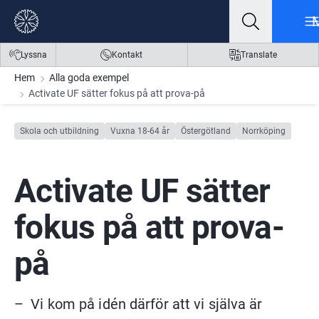
Gå till innehåll
Gå till meny
Gå till sidfot
Lyssna
Kontakt
Translate
Hem
Alla goda exempel
Activate UF sätter fokus på att prova-på
Skola och utbildning
Vuxna 18-64 år
Östergötland
Norrköping
Activate UF sätter 
fokus på att prova-
på
–  Vi kom på idén därför att vi själva är 