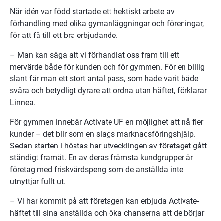
När idén var född startade ett hektiskt arbete av 
förhandling med olika gymanläggningar och föreningar, 
för att få till ett bra erbjudande.
– Man kan säga att vi förhandlat oss fram till ett 
mervärde både för kunden och för gymmen. För en billig 
slant får man ett stort antal pass, som hade varit både 
svåra och betydligt dyrare att ordna utan häftet, förklarar 
Linnea.
För gymmen innebär Activate UF en möjlighet att nå fler 
kunder – det blir som en slags marknadsföringshjälp. 
Sedan starten i höstas har utvecklingen av företaget gått 
ständigt framåt. En av deras främsta kundgrupper är 
företag med friskvårdspeng som de anställda inte 
utnyttjar fullt ut.
– Vi har kommit på att företagen kan erbjuda Activate-
häftet till sina anställda och öka chanserna att de börjar 