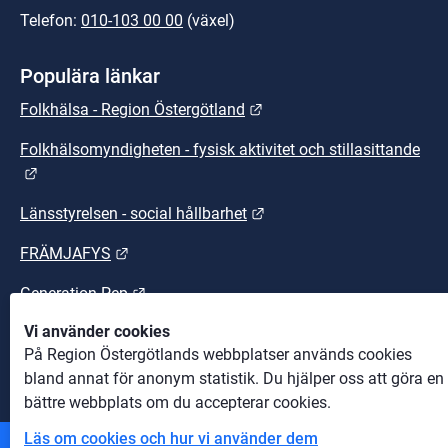
Telefon: 
010-103 00 00
 (växel)
Populära länkar
Länk till annan webbplats.
Folkhälsa - Region Östergötland
Folkhälsomyndigheten - fysisk aktivitet och stillasittande
Länk till annan webbplats.
Länk till annan webbplats
Länsstyrelsen - social hållbarhet
Länk till annan webbplats.
FRÄMJAFYS
Länk till annan webbplats.
Generation Pep
Vi använder cookies
Länk till annan webbplats.
Sunt arbetsliv
På Region Östergötlands webbplatser används cookies
bland annat för anonym statistik. Du hjälper oss att göra en
bättre webbplats om du accepterar cookies.
Läs om cookies och hur vi använder dem