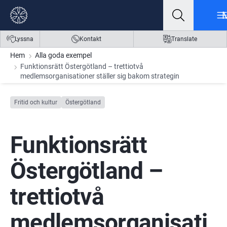
Gå till innehåll
Gå till meny
Gå till sidfot
Lyssna
Kontakt
Translate
Hem
Alla goda exempel
Funktionsrätt Östergötland – trettiotvå
medlemsorganisationer ställer sig bakom strategin
Fritid och kultur
Östergötland
Funktionsrätt 
Östergötland – 
trettiotvå 
medlemsorganisati