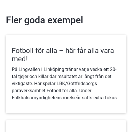
Fler goda exempel
Fotboll för alla – här får alla vara
med!
På Lingvallen i Linköping tränar varje vecka ett 20-
tal tjejer och killar där resultatet är långt från det
viktigaste. Här spelar LBK/Gottfridsbergs
paraverksamhet Fotboll för alla. Under
Folkhälsomyndighetens rörelseår sätts extra fokus
på initiativ som får människor i rörelse – här har det
funnits länge.