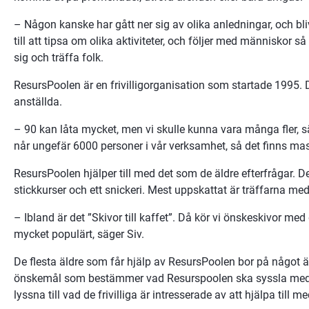
– Någon kanske har gått ner sig av olika anledningar, och bli
till att tipsa om olika aktiviteter, och följer med människor 
sig och träffa folk.
ResursPoolen är en frivilligorganisation som startade 1995. D
anställda.
– 90 kan låta mycket, men vi skulle kunna vara många fler, säge
når ungefär 6000 personer i vår verksamhet, så det finns mas
ResursPoolen hjälper till med det som de äldre efterfrågar. De
stickkurser och ett snickeri. Mest uppskattat är träffarna m
– Ibland är det ”Skivor till kaffet”. Då kör vi önskeskivor med
mycket populärt, säger Siv.
De flesta äldre som får hjälp av ResursPoolen bor på något äl
önskemål som bestämmer vad Resurspoolen ska syssla med, m
lyssna till vad de frivilliga är intresserade av att hjälpa till me