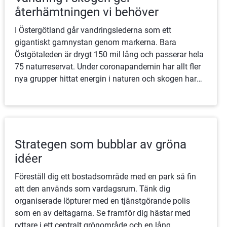
återhämtningen vi behöver
I Östergötland går vandringslederna som ett
gigantiskt garnnystan genom markerna. Bara
Östgötaleden är drygt 150 mil lång och passerar hela
75 naturreservat. Under coronapandemin har allt fler
nya grupper hittat energin i naturen och skogen har
förvandlats till ett vardagsrum där människor kan
träffas.
Strategen som bubblar av gröna
idéer
Föreställ dig ett bostadsområde med en park så fin
att den används som vardagsrum. Tänk dig
organiserade löpturer med en tjänstgörande polis
som en av deltagarna. Se framför dig hästar med
ryttare i ett centralt grönområde och en lång