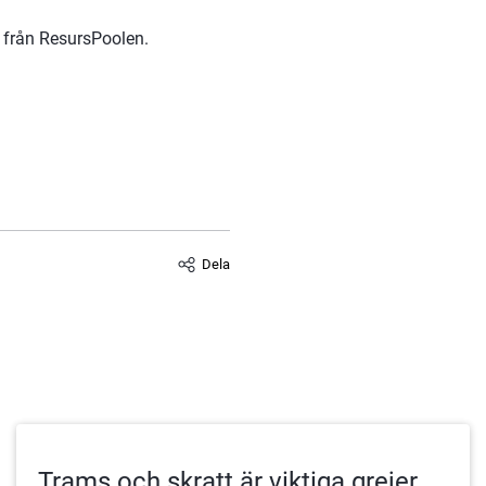
n från ResursPoolen.
Dela
Trams och skratt är viktiga grejer