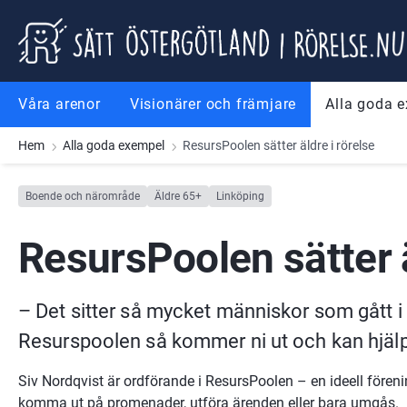
Gå till innehåll
Gå till meny
Gå till sidfot
Våra arenor
Visionärer och främjare
Alla goda 
Hem
Alla goda exempel
ResursPoolen sätter äldre i rörelse
Boende och närområde
Äldre 65+
Linköping
ResursPoolen sätter ä
– Det sitter så mycket människor som gått i p
Resurspoolen så kommer ni ut och kan hjäl
Siv Nordqvist är ordförande i ResursPoolen – en ideell förenin
komma ut på promenader, utföra ärenden eller bara umgås.