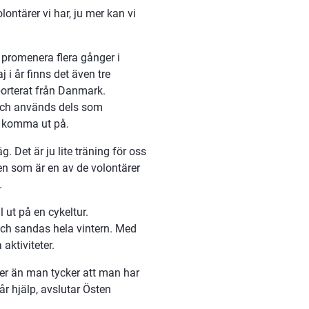
ntärer vi har, ju mer kan vi 
romenera flera gånger i 
 år finns det även tre 
rterat från Danmark. 
och används dels som 
tt komma ut på.
. Det är ju lite träning för oss 
n som är en av de volontärer 
.
ut på en cykeltur. 
ch sandas hela vintern. Med 
aktiviteter.
er än man tycker att man har 
r hjälp, avslutar Östen 