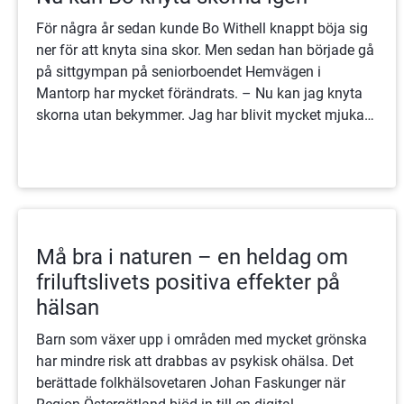
För några år sedan kunde Bo Withell knappt böja sig
ner för att knyta sina skor. Men sedan han började gå
på sittgympan på seniorboendet Hemvägen i
Mantorp har mycket förändrats. – Nu kan jag knyta
skorna utan bekymmer. Jag har blivit mycket mjukare
i kroppen, säger han.
Må bra i naturen – en heldag om
friluftslivets positiva effekter på
hälsan
Barn som växer upp i områden med mycket grönska
har mindre risk att drabbas av psykisk ohälsa. Det
berättade folkhälsovetaren Johan Faskunger när