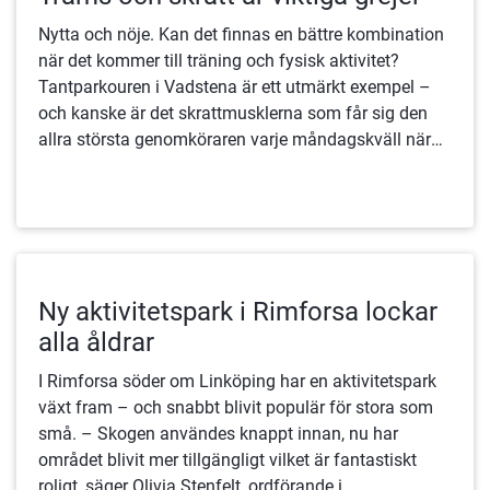
Nytta och nöje. Kan det finnas en bättre kombination
när det kommer till träning och fysisk aktivitet?
Tantparkouren i Vadstena är ett utmärkt exempel –
och kanske är det skrattmusklerna som får sig den
allra största genomköraren varje måndagskväll när
gänget träffas.
Ny aktivitetspark i Rimforsa lockar
alla åldrar
I Rimforsa söder om Linköping har en aktivitetspark
växt fram – och snabbt blivit populär för stora som
små. – Skogen användes knappt innan, nu har
området blivit mer tillgängligt vilket är fantastiskt
roligt, säger Olivia Stenfelt, ordförande i