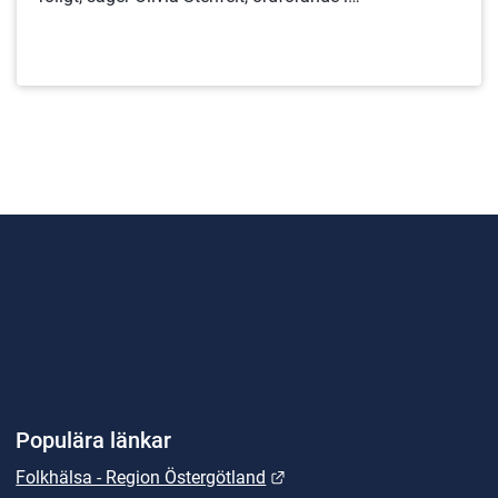
Friluftsfrämjandet i Kinda.
Populära länkar
Länk till annan webbplats.
Folkhälsa - Region Östergötland