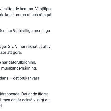
vit sittande hemma. Vi hjälper 
så de kan komma ut och röra på 
en har 90 frivilliga men inga 
r Siv. Vi har räknat ut att vi 
sor att göra.
 har datorutbildning, 
ed musikunderhållning.
 dans – det brukar vara 
dreboende. Det är de äldres 
en det är också viktigt att 
d.