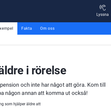
Lyssna
exempel
Fakta
Om oss
ldre i rörelse
ension och inte har något att göra. Kom till 
pa någon annan att komma ut också!
g som hjälper äldre att 