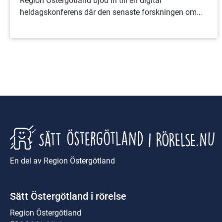
Region Östergötland bjöd in till en digital
heldagskonferens där den senaste forskningen om
friluftslivets positiva effekter varvades med goda
exempel. Konferensen arrangerades i samverkan
mellan verksamhetsområde friluftsliv, folkhälsa och
fysisk aktivitet.
En del av Region Östergötland
Sätt Östergötland i rörelse
Region Östergötland