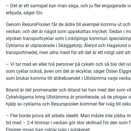
– Det är ett samspel kan man säga, och ju fler engagerade volo
erbjuda, säger Siv.
Genom ResursPoolen får de äldre till exempel komma ut och p
veckan, och det är något som uppskattas mycket. Sedan i maj i
stycken transportcyklar som Linköpings kommun specialimpo
Cyklarna är utplacerade i Skäggetorp, Åleryd och Hagalund 
transportmedel, men allra mest för att det är ett roligt sätt a
– Vi tar med en eller två personer på cykeln och så bär det iväg
som cyklar också, även om det är elcyklar, säger Östen Elggre
som brukar komma till äldreboendet i Ullstämma varje vecka
Ibland är det promenader och ibland tar han med den som vill 
Cykelvägarna kring Ullstämma är prioriterade, så de plogas o
hjälp av cyklarna och Resurspoolen kommer fler iväg till olika 
– Fler borde prova att arbeta ideellt. Man måste inte jobba m
tid med – 2-4 timmar i veckan gör stor skillnad för den som få
Elggren innan han cyklar iväg i solskenet.