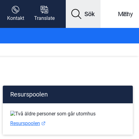
Sök
Meny
Kontakt
Translate
Resurspoolen
Länk till annan webbplats.
Resurspoolen