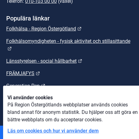
Telefon: 
010-103 00 00
 (växel)
Populära länkar
Länk till annan webbplats.
Folkhälsa - Region Östergötland
Folkhälsomyndigheten - fysisk aktivitet och stillasittande
Länk till annan webbplats.
Länk till annan webbplats
Länsstyrelsen - social hållbarhet
Länk till annan webbplats.
FRÄMJAFYS
Länk till annan webbplats.
Generation Pep
Vi använder cookies
Länk till annan webbplats.
Sunt arbetsliv
På Region Östergötlands webbplatser används cookies
bland annat för anonym statistik. Du hjälper oss att göra en
bättre webbplats om du accepterar cookies.
Läs om cookies och hur vi använder dem