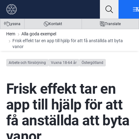
Gå till innehåll
Gå till meny
Gå till sidfot
Lyssna
Kontakt
Translate
Hem
Alla goda exempel
Frisk effekt tar en app till hjälp för att få anställda att byta
vanor
Arbete och försörjning
Vuxna 18-64 år
Östergötland
Frisk effekt tar en 
app till hjälp för att 
få anställda att byta 
vanor