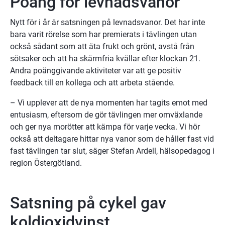
Poäng för levnadsvanor
Nytt för i år är satsningen på levnadsvanor. Det har inte 
bara varit rörelse som har premierats i tävlingen utan 
också sådant som att äta frukt och grönt, avstå från 
sötsaker och att ha skärmfria kvällar efter klockan 21. 
Andra poänggivande aktiviteter var att ge positiv 
feedback till en kollega och att arbeta stående.
– Vi upplever att de nya momenten har tagits emot med 
entusiasm, eftersom de gör tävlingen mer omväxlande 
och ger nya morötter att kämpa för varje vecka. Vi hör 
också att deltagare hittar nya vanor som de håller fast vid 
fast tävlingen tar slut, säger Stefan Ardell, hälsopedagog i 
region Östergötland.
Satsning på cykel gav 
koldioxidvinst