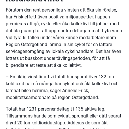
Förutom den rent personliga vinsten att öka sin rörelse, 
har Frisk effekt även positiva miljöaspekter. I appen 
premieras att gå, cykla eller åka kollektivt till jobbet med 
dubbla poäng för att uppmuntra deltagarna att byta vana. 
Vid fyra tillfällen under våren kunde medarbetare inom 
Region Östergötland lämna in sin cykel för en lättare 
servicegenomgång av lokala cykelhandlare. Det har även 
lottats ut busskort under tävlingsperioden, för att få 
bilpendlare att testa att åka kollektivt.
– En riktig vinst är att vi totalt har sparat över 132 ton 
koldioxid när så många har cyklat och åkt kollektivt och 
lämnat bilen hemma, säger Annelie Frick, 
mobilitetssamordnare på region Östergötland.
Totalt har 1231 personer deltagit i 135 aktiva lag. 
Tillsammans har de som cyklat, sprungit eller gått sparat 
drygt 20 ton koldioxidutsläpp. Adderas de som åkt 