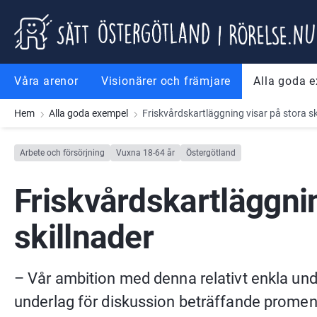
Gå till innehåll
Gå till meny
Gå till sidfot
Våra arenor
Visionärer och främjare
Alla goda 
Hem
Alla goda exempel
Friskvårdskartläggning visar på stora sk
Arbete och försörjning
Vuxna 18-64 år
Östergötland
Friskvårdskartläggnin
skillnader
– Vår ambition med denna relativt enkla unde
underlag för diskussion beträffande promena