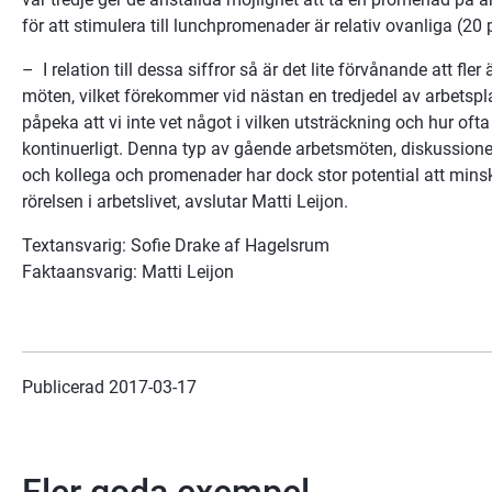
för att stimulera till lunchpromenader är relativ ovanliga (20 
–  I relation till dessa siffror så är det lite förvånande att fle
möten, vilket förekommer vid nästan en tredjedel av arbetsplat
påpeka att vi inte vet något i vilken utsträckning och hur ofta 
kontinuerligt. Denna typ av gående arbetsmöten, diskussioner 
och kollega och promenader har dock stor potential att minska
rörelsen i arbetslivet, avslutar Matti Leijon.
Textansvarig: Sofie Drake af Hagelsrum
Faktaansvarig: Matti Leijon
Publicerad 
2017-03-17
Fler goda exempel