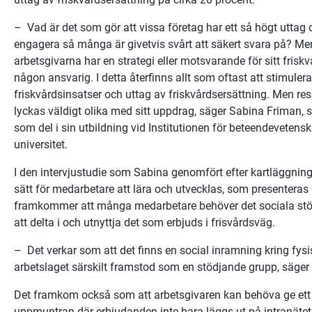
–  Vad är det som gör att vissa företag har ett så högt uttag o
engagera så många är givetvis svårt att säkert svara på? Men 
arbetsgivarna har en strategi eller motsvarande för sitt friskv
någon ansvarig. I detta återfinns allt som oftast att stimulera
friskvårdsinsatser och uttag av friskvårdsersättning. Men resu
lyckas väldigt olika med sitt uppdrag, säger Sabina Friman,
som del i sin utbildning vid Institutionen för beteendevetens
universitet.
I den intervjustudie som Sabina genomfört efter kartläggninge
sätt för medarbetare att lära och utvecklas, som presenteras
framkommer att många medarbetare behöver det sociala stöde
att delta i och utnyttja det som erbjuds i frisvårdsväg.
–  Det verkar som att det finns en social inramning kring fysis
arbetslaget särskilt framstod som en stödjande grupp, säger
Det framkom också som att arbetsgivaren kan behöva ge ett a
uppmuntran där erbjudanden inte bara läggs ut på intranäte