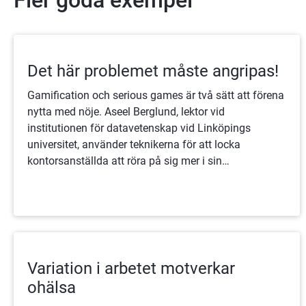
Det här problemet måste angripas!
Gamification och serious games är två sätt att förena
nytta med nöje. Aseel Berglund, lektor vid
institutionen för datavetenskap vid Linköpings
universitet, använder teknikerna för att locka
kontorsanställda att röra på sig mer i sin
arbetsvardag. - Vi vill skapa livsviktiga vanor, säger
hon.
Variation i arbetet motverkar
ohälsa