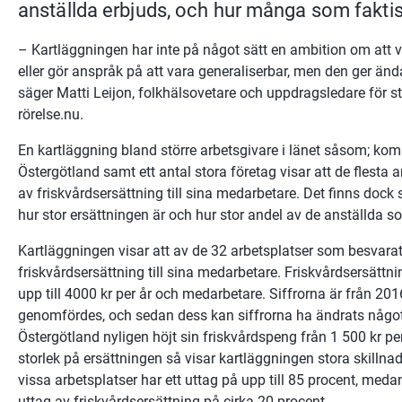
anställda erbjuds, och hur många som faktisk
– Kartläggningen har inte på något sätt en ambition om att 
eller gör anspråk på att vara generaliserbar, men den ger ändå
säger Matti Leijon, folkhälsovetare och uppdragsledare för str
rörelse.nu.
En kartläggning bland större arbetsgivare i länet såsom; ko
Östergötland samt ett antal stora företag visar att de flesta 
av friskvårdsersättning till sina medarbetare. Det finns dock s
hur stor ersättningen är och hur stor andel av de anställda s
Kartläggningen visar att av de 32 arbetsplatser som besvara
friskvårdsersättning till sina medarbetare. Friskvårdsersättnin
upp till 4000 kr per år och medarbetare. Siffrorna är från 20
genomfördes, och sedan dess kan siffrorna ha ändrats något
Östergötland nyligen höjt sin friskvårdspeng från 1 500 kr per å
storlek på ersättningen så visar kartläggningen stora skilln
vissa arbetsplatser har ett uttag på upp till 85 procent, medan
uttag av friskvårdsersättning på cirka 20 procent.