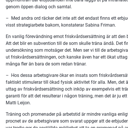
genom öppen dialog och samtal.
–  Med andra ord räcker det inte att det endast finns ett erbj
visst strategiarbete bakom, konstaterar Sabina Friman.
En vanlig förevändning emot friskvårdsersättning är att den b
Att det blir en subvention till de som skulle träna ändå. Det fi
undersökning som motsäger det. Men ser vi till de arbetsgivar
ut friskvårdsersättningen, och kanske även har ett ökat uttag ö
många fler än bara de som redan tränar.
–  Hos dessa arbetsgivare ökar en insats som friskvårdsersätt
faktiskt stimulerar till ökad fysisk aktivitet för alla. Men, det 
uttag av friskvårdsersättning och inköp av exempelvis ett trän
garanti för att det resulterar i någon träning, men det är ju et
Matti Leijon.
Träning och promenader på arbetstid är mindre vanliga enlig
procnet av de arbetsgivare som svarat uppger att de erbjuder 
var tredje ger de anställda möjlighet att ta en promenad på ar