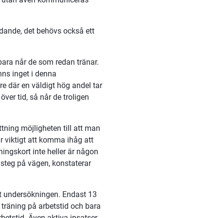
udande, det behövs också ett 
ara når de som redan tränar. 
nns inget i denna 
e där en väldigt hög andel tar 
ver tid, så når de troligen 
ning möjligheten till att man 
är viktigt att komma ihåg att 
ingskort inte heller är någon 
t steg på vägen, konstaterar 
t undersökningen. Endast 13 
träning på arbetstid och bara 
betstid. Även aktiva insatser 