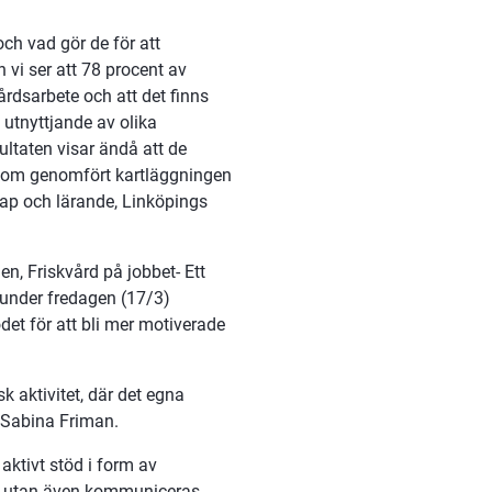
ch vad gör de för att 
vi ser att 78 procent av 
årdsarbete och att det finns 
 utnyttjande av olika 
ltaten visar ändå att de 
 som genomfört kartläggningen 
kap och lärande, Linköpings 
n, Friskvård på jobbet- Ett 
 under fredagen (17/3) 
t för att bli mer motiverade 
k aktivitet, där det egna 
 Sabina Friman.
ktivt stöd i form av 
t utan även kommuniceras 