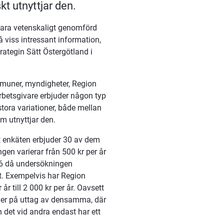
t utnyttjar den.
vara vetenskaligt genomförd 
 viss intressant information, 
ategin Sätt Östergötland i 
mmuner, myndigheter, Region 
arbetsgivare erbjuder någon typ 
tora variationer, både mellan 
om utnyttjar den.
t enkäten erbjuder 30 av dem 
gen varierar från 500 kr per år 
16 då undersökningen 
. Exempelvis har Region 
r till 2 000 kr per år. Oavsett 
ader på uttag av densamma, där 
 det vid andra endast har ett 