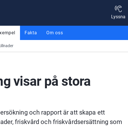
Lyssna
exempel
Fakta
Om oss
illnader
g visar på stora 
rsökning och rapport är att skapa ett 
der, friskvård och friskvårdsersättning som 