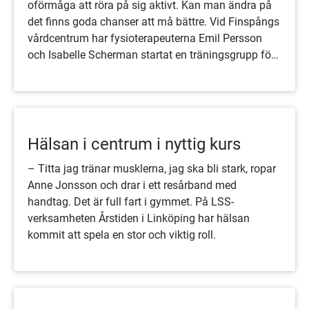
oförmåga att röra på sig aktivt. Kan man ändra på
det finns goda chanser att må bättre. Vid Finspångs
vårdcentrum har fysioterapeuterna Emil Persson
och Isabelle Scherman startat en träningsgrupp för
personer med mild till måttlig ångest eller
depression och resultaten har inte låtit vänta på sig.
Hälsan i centrum i nyttig kurs
– Titta jag tränar musklerna, jag ska bli stark, ropar
Anne Jonsson och drar i ett resårband med
handtag. Det är full fart i gymmet. På LSS-
verksamheten Årstiden i Linköping har hälsan
kommit att spela en stor och viktig roll.