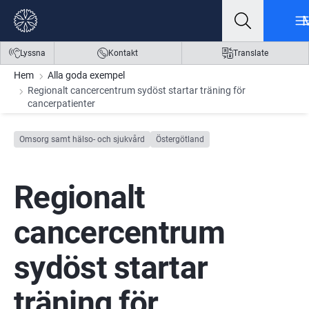
Gå till innehåll
Gå till meny
Gå till sidfot
Lyssna
Kontakt
Translate
Hem
Alla goda exempel
Regionalt cancercentrum sydöst startar träning för
cancerpatienter
Omsorg samt hälso- och sjukvård
Östergötland
Regionalt 
cancercentrum 
sydöst startar 
träning för 