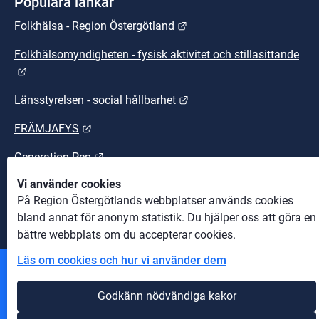
Populära länkar
Länk till annan webbplats.
Folkhälsa - Region Östergötland
Folkhälsomyndigheten - fysisk aktivitet och stillasittande
Länk till annan webbplats.
Länk till annan webbplats
Länsstyrelsen - social hållbarhet
Länk till annan webbplats.
FRÄMJAFYS
Länk till annan webbplats.
Generation Pep
Vi använder cookies
Länk till annan webbplats.
Sunt arbetsliv
På Region Östergötlands webbplatser används cookies
bland annat för anonym statistik. Du hjälper oss att göra en
bättre webbplats om du accepterar cookies.
Läs om cookies och hur vi använder dem
Andra webbplatser
Godkänn nödvändiga kakor
Information om cookies