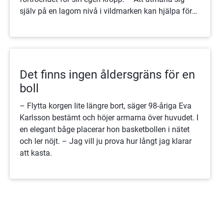
själv på en lagom nivå i vildmarken kan hjälpa för
att hitta tryggheten och för att lita på sin fysiska
förmåga igen, säger forskarna Mats och Miek Jong.
Det finns ingen åldersgräns för en
boll
– Flytta korgen lite längre bort, säger 98-åriga Eva
Karlsson bestämt och höjer armarna över huvudet. I
en elegant båge placerar hon basketbollen i nätet
och ler nöjt. – Jag vill ju prova hur långt jag klarar
att kasta.