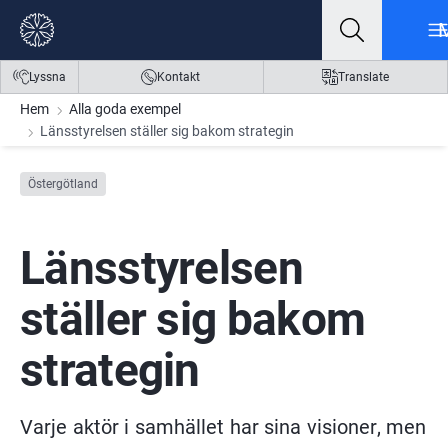
Gå till innehåll
Gå till meny
Gå till sidfot
Lyssna
Kontakt
Translate
Hem
Alla goda exempel
Länsstyrelsen ställer sig bakom strategin
Östergötland
Länsstyrelsen 
ställer sig bakom 
strategin
Varje aktör i samhället har sina visioner, men 