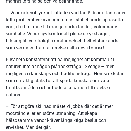
människors hälsa och välbefinnande.
– Vi är extremt lyckligt lottade i vårt land! Ibland fastnar vi 
lätt i problembeskrivningar när vi istället borde uppskatta 
vårt, i förhållande till många andra länder,  välordnade 
samhälle. Vi har system för att planera cykelvägar, 
tillgång till en otroligt rik natur och ett helhetstänkande 
som verkligen främjar rörelse i alla dess former!
Elisabeth konstaterar att ha möjlighet att komma ut i 
naturen inte är någon plånboksfråga i Sverige – men 
möjligen en kunskaps-och traditionsfråga. Hon ser skolan 
som en viktig plats för att sprida kunskap om våra 
friluftsområden och introducera barnen till rörelse i 
naturen.
– För att göra skillnad måste vi jobba där det är mer 
motstånd eller en större utmaning. Att skapa 
hälsosamma vanor kräver långsiktiga beslut och 
envishet. Men det går.