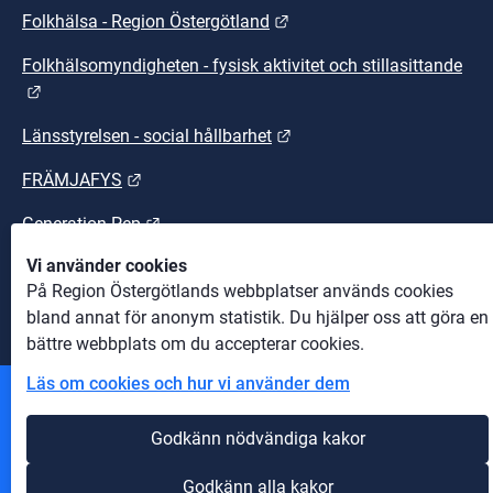
Länk till annan webbplats.
Folkhälsa - Region Östergötland
Folkhälsomyndigheten - fysisk aktivitet och stillasittande
Länk till annan webbplats.
Länk till annan webbplats
Länsstyrelsen - social hållbarhet
Länk till annan webbplats.
FRÄMJAFYS
Länk till annan webbplats.
Generation Pep
Vi använder cookies
Länk till annan webbplats.
Sunt arbetsliv
På Region Östergötlands webbplatser används cookies
bland annat för anonym statistik. Du hjälper oss att göra en
bättre webbplats om du accepterar cookies.
Läs om cookies och hur vi använder dem
Andra webbplatser
Godkänn nödvändiga kakor
Information om cookies
Godkänn alla kakor